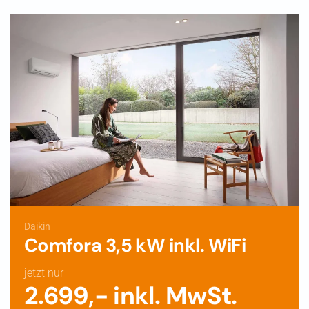
Daikin
Comfora 3,5 kW inkl. WiFi
jetzt nur
2.699,- inkl. MwSt.